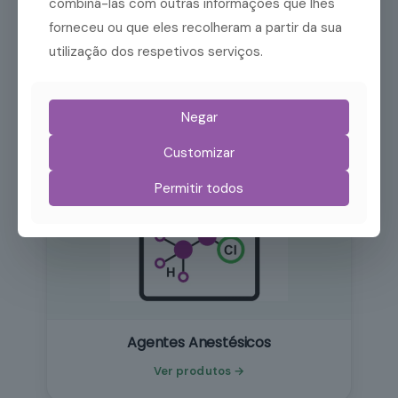
combiná-las com outras informações que lhes
Temperatura
forneceu ou que eles recolheram a partir da sua
utilização dos respetivos serviços.
Ver produtos →
Negar
Customizar
Permitir todos
Agentes Anestésicos
Ver produtos →