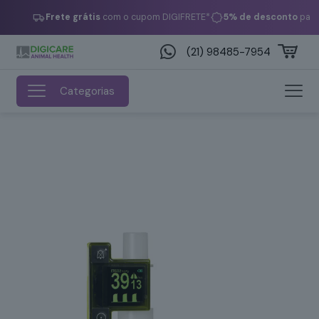
Frete grátis
com o cupom DIGIFRETE*
5% de desconto
paga
(21) 98485-7954
Categorias