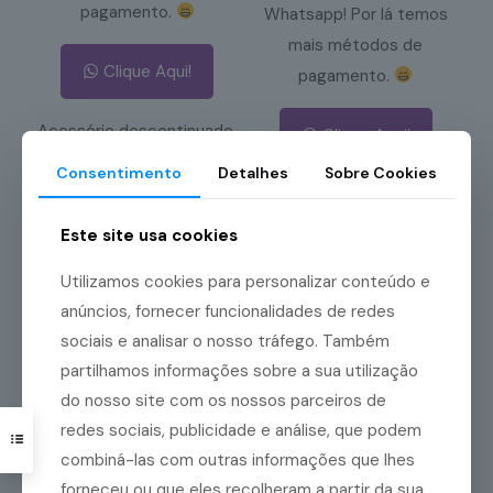
pagamento.
Whatsapp! Por lá temos
mais métodos de
Clique Aqui!
pagamento.
Acessório descontinuado.
Clique Aqui!
Novo acessório
Consentimento
Detalhes
Sobre Cookies
R$
936,29
compatível:
PO803
R$
1.685,36
Este site usa cookies
Adicionar ao
carrinho
Utilizamos cookies para personalizar conteúdo e
Ler mais
anúncios, fornecer funcionalidades de redes
sociais e analisar o nosso tráfego. Também
partilhamos informações sobre a sua utilização
do nosso site com os nossos parceiros de
redes sociais, publicidade e análise, que podem
combiná-las com outras informações que lhes
forneceu ou que eles recolheram a partir da sua