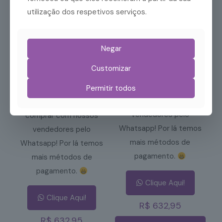
utilização dos respetivos serviços.
Negar
SpO2 Sensor
Wrap Sensor
Customizar
Lingual Universal
SpO2 para BCI
para BCI
Você também pode
Permitir todos
comprar com nossos
Você também pode
vendedores pelo
comprar com nossos
Whatsapp! Por lá temos
vendedores pelo
mais métodos de
Whatsapp! Por lá temos
pagamento.
mais métodos de
pagamento.
Clique Aqui!
Clique Aqui!
R$
632,95
R$
632,95