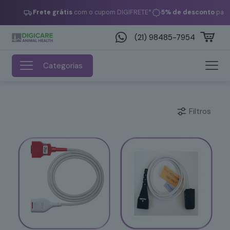
Frete grátis
com o cupom DIGIFRETE*
5% de desconto
paga
(21) 98485-7954
Categorias
Filtros