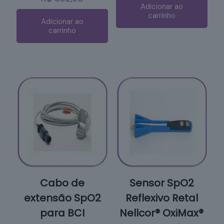
Adicionar ao
carrinho
Adicionar ao
carrinho
Cabo de
Sensor SpO2
extensão SpO2
Reflexivo Retal
para BCI
Nellcor® OxiMax®