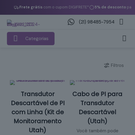
Frete grátis
com o cupom DIGIFRETE*
5% de desconto
paga
(21) 98485-7954
Categorias
Filtros
s
Transdutor
Cabo de PI para
Descartável de PI
Transdutor
com Linha (Kit de
Descartável
Monitoramento
(Utah)
Utah)
Você também pode