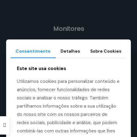
Monitores
LifeWindow One
LifeWindow Lite Series
Consentimento
Detalhes
Sobre Cookies
LifeWindow 9x
LifeWindow 9x MRI
Este site usa cookies
CentraVue CV10x
Utilizamos cookies para personalizar conteúdo e
TeleVue TV1x
anúncios, fornecer funcionalidades de redes
TeleVue TV2x
sociais e analisar o nosso tráfego. Também
Outros Monitores
partilhamos informações sobre a sua utilização
Acessórios para Monitores
do nosso site com os nossos parceiros de
redes sociais, publicidade e análise, que podem
combiná-las com outras informações que lhes