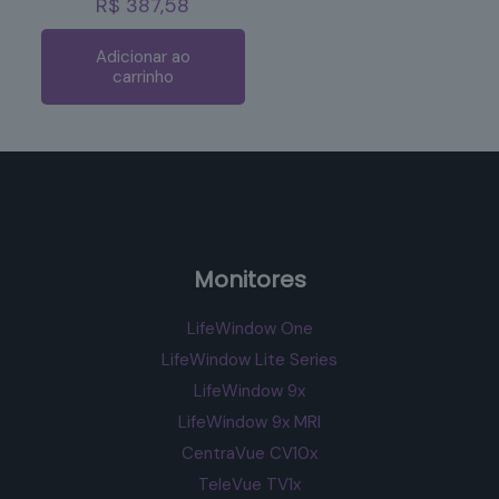
R$
387,58
Adicionar ao
carrinho
Monitores
LifeWindow One
LifeWindow Lite Series
LifeWindow 9x
LifeWindow 9x MRI
CentraVue CV10x
TeleVue TV1x