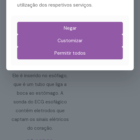
carrinho
utilização dos respetivos serviços.
Negar
ECG Esofágico
Customizar
Com
Permitir todos
Temperatura
24/2
Ele é inserido no esôfago,
que é um tubo que liga a
boca ao estômago. A
sonda do ECG esofágico
contém eletrodos que
captam os sinais elétricos
do coração.