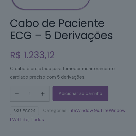
Cabo de Paciente
ECG – 5 Derivações
R$
1.233,12
O cabo é projetado para fornecer monitoramento
cardíaco preciso com 5 derivações.
Cabo
Adicionar ao carrinho
de
Paciente
Categorias:
LifeWindow 9x
,
LifeWindow
SKU:
EC024
ECG
LW8 Lite
,
Todos
-
5