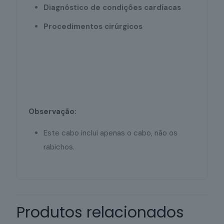
Diagnóstico de condições cardíacas
Procedimentos cirúrgicos
cabo de paciente, ECG, 5 derivações, monitor,
adulto, criança, diagnóstico, procedimento
cirúrgico, preciso, fácil de usar, redução do risco
de infecção
Observação:
Este cabo inclui apenas o cabo, não os
rabichos.
Produtos relacionados