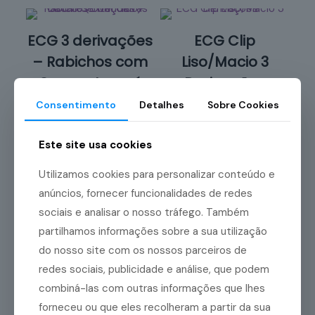
ECG 3 derivações
ECG Clip
– Rabichos com
Liso/Macio 3
Garras Jacaré
Derivações
(Extendido)
Consentimento
Detalhes
Sobre Cookies
R$
449,98
Eles são usados para
Adicionar ao
Este site usa cookies
conectar os eletrodos de
carrinho
ECG ao paciente,
Utilizamos cookies para personalizar conteúdo e
permitindo que os
anúncios, fornecer funcionalidades de redes
profissionais de saúde
sociais e analisar o nosso tráfego. Também
registrem a atividade
partilhamos informações sobre a sua utilização
elétrica do coração.
do nosso site com os nossos parceiros de
redes sociais, publicidade e análise, que podem
R$
399,42
combiná-las com outras informações que lhes
forneceu ou que eles recolheram a partir da sua
Adicionar ao