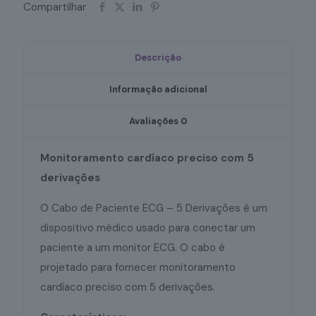
Compartilhar
Derivações
quantidade
Descrição
Informação adicional
Avaliações
0
Monitoramento cardíaco preciso com 5
derivações
O Cabo de Paciente ECG – 5 Derivações é um
dispositivo médico usado para conectar um
paciente a um monitor ECG. O cabo é
projetado para fornecer monitoramento
cardíaco preciso com 5 derivações.